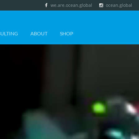
Social
we.are.ocean.global
ocean.global
Media
ULTING
ABOUT
SHOP