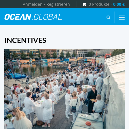
Anmelden / Registrieren
0 Produkte -
0,00
€
Ocean.Global
-
INCENTIVES