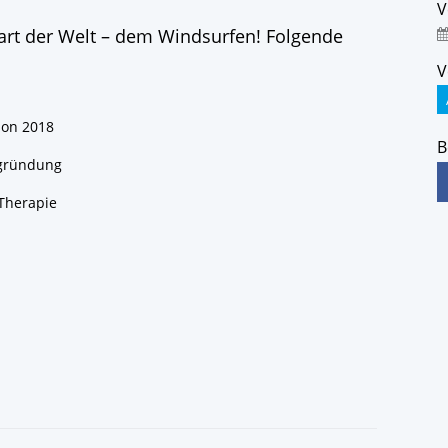
V
tart der Welt – dem Windsurfen! Folgende
V
son 2018
B
ngründung
Therapie