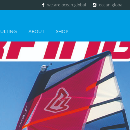
Social
we.are.ocean.global
ocean.global
Media
ULTING
ABOUT
SHOP