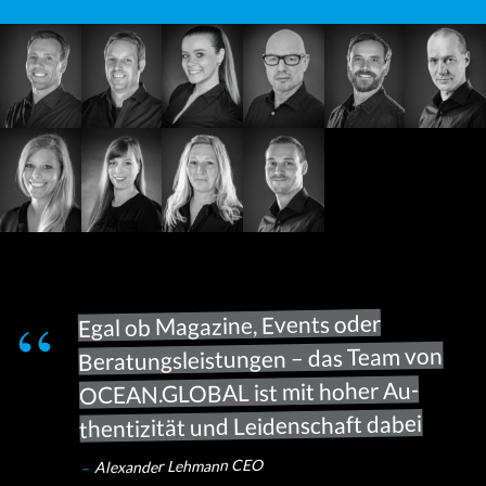
Egal ob Magazine, Events oder
Beratungsleistungen – das Team von
OCEAN.GLOBAL ist mit hoher Au­
then­ti­zi­tät und Leidenschaft dabei
Alexander Lehmann CEO