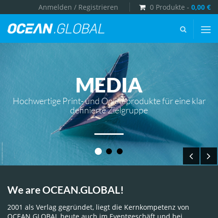
Anmelden / Registrieren
0 Produkte -
0,00
€
OCEAN.GLOBAL
-
MEDIA
Hochwertige Print- und Onlineprodukte für eine klar
definierte Zielgruppe
We are OCEAN.GLOBAL!
2001 als Verlag gegründet, liegt die Kernkompetenz von
OCEAN.GLOBAL heute auch im Eventgeschäft und bei