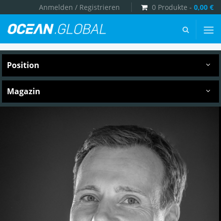
Anmelden / Registrieren
0 Produkte -
0,00
€
Ocean.Global
-
Introtexte
Post
Type:
Position
Team
[JS]
Magazin